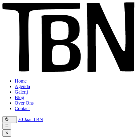
Home
Agenda
Galerij
Blog
Over Ons
Contact
30 Jaar TBN