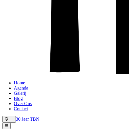
Home
Agenda
Galerij
Blog
Over Ons
Contact
30 Jaar TBN